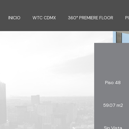
INICIO
WTC CDMX
360° PREMIERE FLOOR
P
Piso 48
59.07 m2
Sin Vista