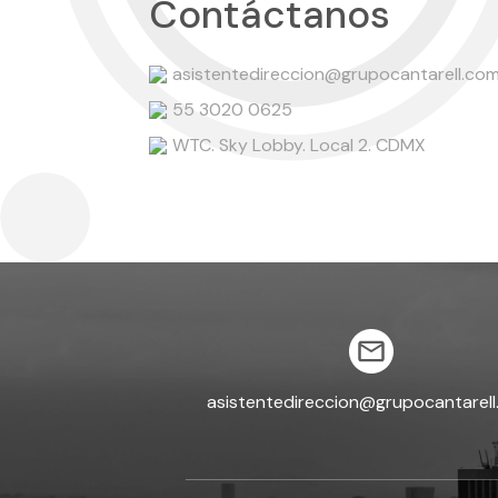
Contáctanos
asistentedireccion@grupocantarell.co
55 3020 0625
WTC. Sky Lobby. Local 2. CDMX
asistentedireccion@grupocantarel