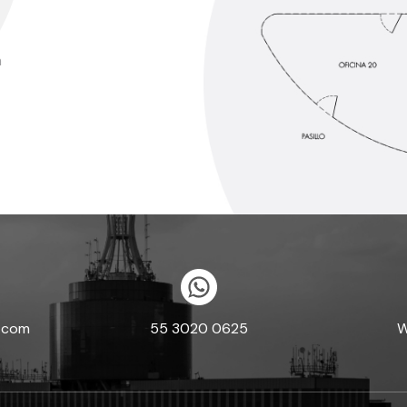
m
l.com
55 3020 0625
W